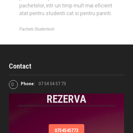
pachetelor, intr-un timp mult mai eficient
atat pentru studenti cat si pentru parinti.
Pachete Studentesti
Contact
Phone:
07 54 54 57 73
REZERVA
0754545773