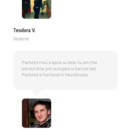
Teodora V.
Studenta
Pachetul meu a ajuns cu bine, nu am mai
pierdut timp prin autogara si bani pe taxi.
Pachetul a fost livrat in fata blocului.