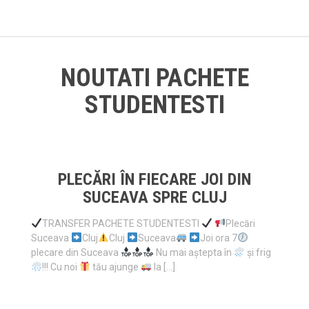
NOUTATI PACHETE
STUDENTESTI
PLECĂRI ÎN FIECARE JOI DIN
SUCEAVA SPRE CLUJ
TRANSFER PACHETE STUDENTESTI
Plecări
Suceava
Cluj
Cluj
Suceava
Joi ora 7
plecare din Suceava
Nu mai aștepta în
și frig
!!! Cu noi
tău ajunge
la […]