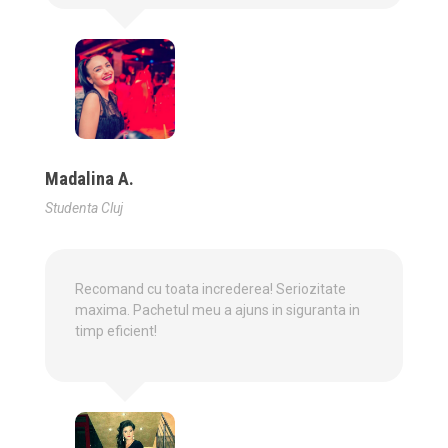
Madalina A.
Studenta Cluj
Recomand cu toata increderea! Seriozitate
maxima. Pachetul meu a ajuns in siguranta in
timp eficient!