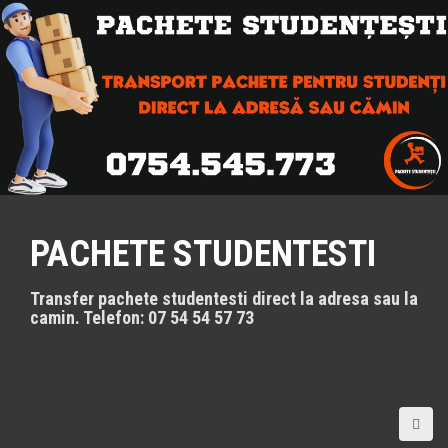
S
k
i
p
t
o
c
o
n
t
e
n
PACHETE STUDENTESTI
t
Transfer pachete studentesti direct la adresa sau la
camin. Telefon: 07 54 54 57 73