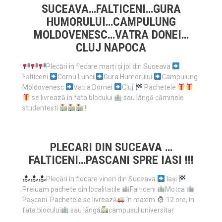
SUCEAVA…FALTICENI…GURA
HUMORULUI…CAMPULUNG
MOLDOVENESC…VATRA DONEI…
CLUJ NAPOCA
Plecări în fiecare marți și joi din Suceava
Falticeni
Cornu Luncii
Gura Humorului
Campulung
Moldovenesc
Vatra Dornei
Cluj
Pachetele
se livrează în fata blocului
sau lângă căminele
studentesti
!!!
PLECARI DIN SUCEAVA …
FALTICENI…PASCANI SPRE IASI !!!
Plecări în fiecare vineri din Suceava
Iași
Preluam pachete din localitatile
Falticeni
Motca
Pașcani. Pachetele se livrează
în maxim
12 ore, în
fata blocului
sau lângă
campusul universitar.