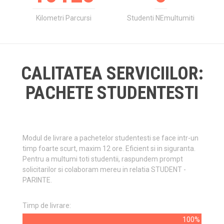
Kilometri Parcursi
Studenti NEmultumiti
CALITATEA SERVICIILOR:
PACHETE STUDENTESTI
Modul de livrare a pachetelor studentesti se face intr-un
timp foarte scurt, maxim 12 ore. Eficient si in siguranta.
Pentru a multumi toti studentii, raspundem prompt
solicitarilor si colaboram mereu in relatia STUDENT -
PARINTE.
Timp de livrare:
100%